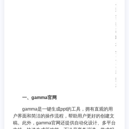
成
现
实，
提
高
职
场
生
产
力
和
效
率。
一、gamma官网
gamma是一键生成ppt的工具，拥有直观的用
户界面和简洁的操作流程，帮助用户更好的创建文
稿。此外，gamma官网还提供自动化设计、多平台